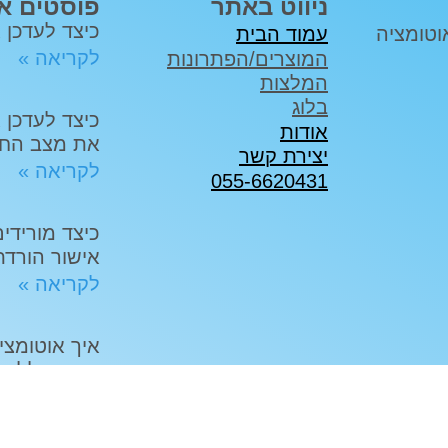
ניווט באתר
פוסטים א
כיצד לעדכן 
יתוח והטמעת מערכות CRM ואוטומציה
עמוד הבית
לקריאה »
המוצרים/הפתרונות
המלצות
בלוג
אודות
את מצב החו
יצירת קשר
לקריאה »
055-6620431
אישור הורדת ק
לקריאה »
איך אוטומצי
מפואר ללא צ
לקריאה »