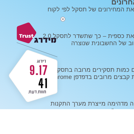
חרונים
את המחירונים של תסקל לפי לקוח
כיצד לעדכן את כספית – כך שתשדר לתסקל 2.0
ב של החשבונית שנוצרה
9.17
כיצד מורידים כמות תסקירים מרובה בתסקל 2.0 /
בצים מרובים בדפדפן Chrome
41
ה מדהימה מייצרת מערך התקנות
ורך בכ"א נוסף בסטאר מאווררים