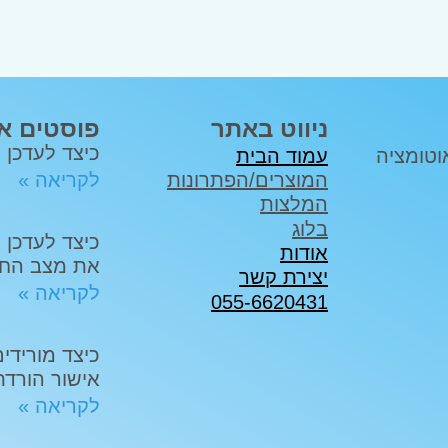
ניווט באתר
פוסטים א
כיצד לעדכן 
יתוח והטמעת מערכות CRM ואוטומציה
עמוד הבית
לקריאה »
המוצרים/הפתרונות
המלצות
בלוג
אודות
את מצב החו
יצירת קשר
לקריאה »
055-6620431
אישור הורדת ק
לקריאה »