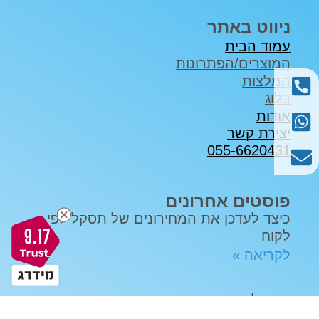
ניווט באתר
עמוד הבית
המוצרים/הפתרונות
המלצות
בלוג
אודות
יצירת קשר
055-6620431
פוסטים אחרונים
כיצד לעדכן את המחירונים של תסקל לפי
9.17
לקוח
לקריאה »
כיצד לעדכן את כספית – כך שתשדר
לתסקל 2.0 את מצב החוב של החשבונית