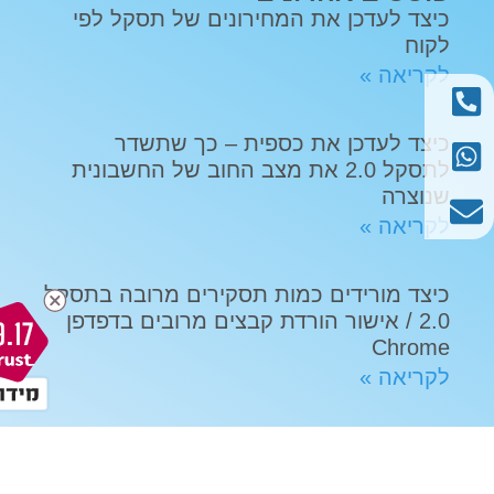
כיצד לעדכן את המחירונים של תסקל לפי
לקוח
לקריאה »
כיצד לעדכן את כספית – כך שתשדר
לתסקל 2.0 את מצב החוב של החשבונית
שנוצרה
לקריאה »
כיצד מורידים כמות תסקירים מרובה בתסקל
2.0 / אישור הורדת קבצים מרובים בדפדפן
9.17
Chrome
לקריאה »
איך אוטומציה מדהימה מייצרת מערך
התקנות מפואר ללא צורך בכ"א נוסף