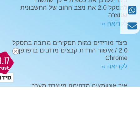
לתסקל 2.0 את מצב החוב של החשבונית
שנוצרה
לקריאה »
כיצד מורידים כמות תסקירים מרובה בתסקל
2.0 / אישור הורדת קבצים מרובים בדפדפן
Chrome
9.17
לקריאה »
איך אוטומציה מדהימה מייצרת מערך
התקנות מפואר ללא צורך בכ"א נוסף
בסטאר מאווררים
לקריאה »
הצהרת נגישות
|
מדיניות פרטיות – שיטה
| כל הזכויות שמורות