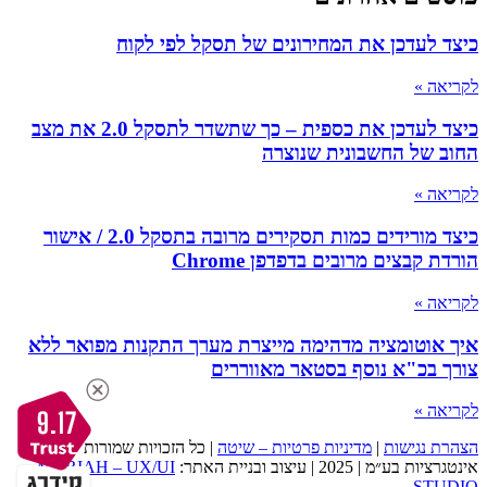
כיצד לעדכן את המחירונים של תסקל לפי לקוח
לקריאה »
כיצד לעדכן את כספית – כך שתשדר לתסקל 2.0 את מצב
החוב של החשבונית שנוצרה
לקריאה »
כיצד מורידים כמות תסקירים מרובה בתסקל 2.0 / אישור
הורדת קבצים מרובים בדפדפן Chrome
לקריאה »
איך אוטומציה מדהימה מייצרת מערך התקנות מפואר ללא
צורך בכ"א נוסף בסטאר מאווררים
לקריאה »
9.17
הצהרת נגישות
|
מדיניות פרטיות – שיטה
| כל הזכויות שמורות לשיטה
אינטגרציות בע״מ | 2025 | עיצוב ובניית האתר:
MORIAH – UX/UI
STUDIO