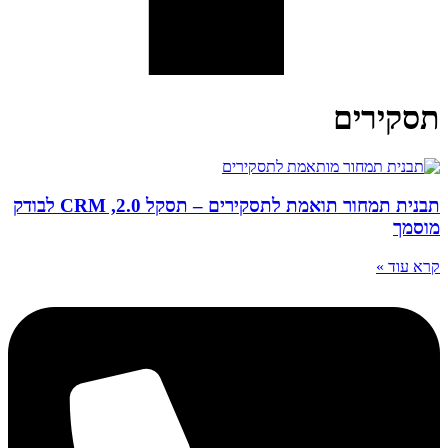
תסקירים
תבנית תמחור תואמת לתסקירים – תסקל 2.0, CRM לבודק
מוסמך
קרא עוד »