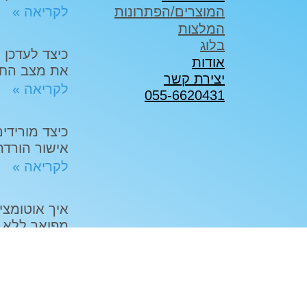
לקריאה »
המוצרים/הפתרונות
המלצות
בלוג
אודות
את מצב החו
יצירת קשר
לקריאה »
055-6620431
אישור הורדת ק
לקריאה »
איך אוטומצי
מפואר ללא צ
לקריאה »
אינטגרציות בע״מ | 2025 | עיצוב ובניית האתר:
UI STUDIO