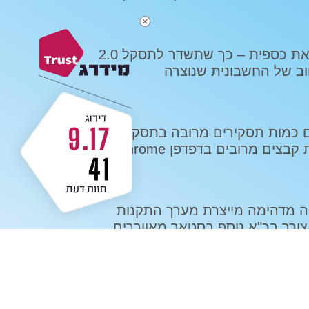
כיצד לעדכן את כספית – כך שתשדר לתסקל 2.0
ב של החשבונית שנוצרה
9.17
כיצד מורידים כמות תסקירים מרובה בתסקל 2.0 /
בצים מרובים בדפדפן Chrome
41
ה מדהימה מייצרת מערך התקנות
ורך בכ"א נוסף בסטאר מאווררים
MORIAH – UX/